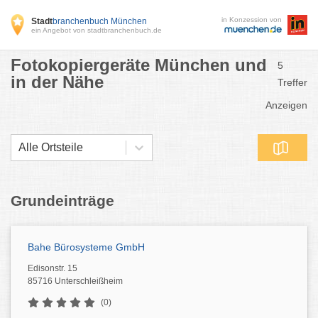
in Konzession von
Stadt
branchenbuch München
ein Angebot von stadtbranchenbuch.de
Fotokopiergeräte München und
5
in der Nähe
Treffer
Anzeigen
Alle Ortsteile
Grundeinträge
Bahe Bürosysteme GmbH
Edisonstr. 15
85716 Unterschleißheim
(0)