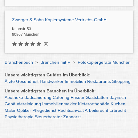
Zwerger & Sohn Kopiersysteme Vertriebs-GmbH
Knorrstr. 53
80807 München
(0)
Branchenbuch
>
Branchen mit F
>
Fotokopiergeräte München
Unsere wichtigsten Guides im Überblick:
Ärzte
Gesundheit
Handwerker
Immobilien
Restaurants
Shopping
Unsere wichtigsten Branchen im Überblick:
Apotheke
Badsanierung
Catering
Friseur
Gaststätten
Bayrisch
Gebäudereinigung
Immobilienmakler
Kieferorthopäde
Küchen
Maler
Optiker
Pflegedienst
Rechtsanwalt
Arbeitsrecht
Erbrecht
Physiotherapie
Steuerberater
Zahnarzt