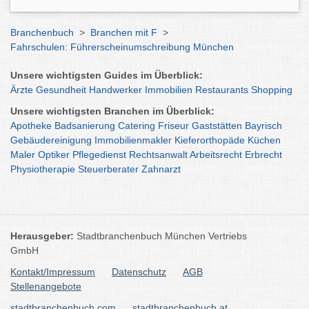
Branchenbuch
>
Branchen mit F
>
Fahrschulen: Führerscheinumschreibung München
Unsere wichtigsten Guides im Überblick:
Ärzte
Gesundheit
Handwerker
Immobilien
Restaurants
Shopping
Unsere wichtigsten Branchen im Überblick:
Apotheke
Badsanierung
Catering
Friseur
Gaststätten
Bayrisch
Gebäudereinigung
Immobilienmakler
Kieferorthopäde
Küchen
Maler
Optiker
Pflegedienst
Rechtsanwalt
Arbeitsrecht
Erbrecht
Physiotherapie
Steuerberater
Zahnarzt
Herausgeber:
Stadtbranchenbuch München Vertriebs
GmbH
Kontakt/Impressum
Datenschutz
AGB
Stellenangebote
stadtbranchenbuch.com
stadtbranchenbuch.at