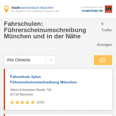
in Konzession von
Stadt
branchenbuch München
ein Angebot von stadtbranchenbuch.de
Fahrschulen:
9
Führerscheinumschreibung
Treffer
München und in der Nähe
Anzeigen
Alle Ortsteile
Fahrschule 1plus
Führerscheinumschreibung München
Albert-Schweitzer-Straße 72b
81735 München
(229)