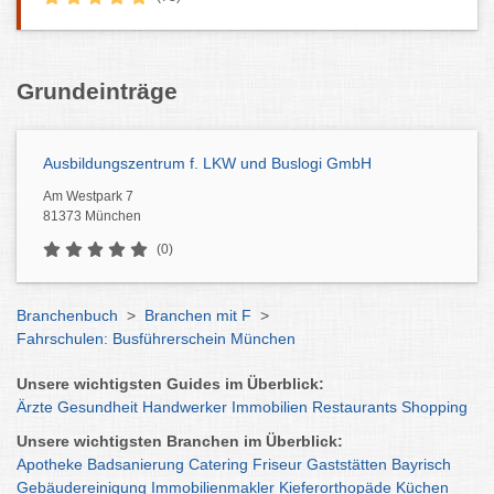
Grundeinträge
Ausbildungszentrum f. LKW und Buslogi GmbH
Am Westpark 7
81373 München
(0)
Branchenbuch
>
Branchen mit F
>
Fahrschulen: Busführerschein München
Unsere wichtigsten Guides im Überblick:
Ärzte
Gesundheit
Handwerker
Immobilien
Restaurants
Shopping
Unsere wichtigsten Branchen im Überblick:
Apotheke
Badsanierung
Catering
Friseur
Gaststätten
Bayrisch
Gebäudereinigung
Immobilienmakler
Kieferorthopäde
Küchen