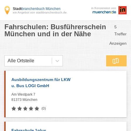
in Konzession von
Stadt
branchenbuch München
ein Angebot von stadtbranchenbuch.de
Fahrschulen: Busführerschein
5
München und in der Nähe
Treffer
Anzeigen
Alle Ortsteile
Ausbildungszentrum für LKW
u. Bus LOGI GmbH
Am Westpark 7
81373 München
(0)
Fahrschule 1plus