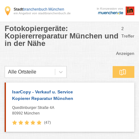
in Konzession von
Stadt
branchenbuch München
ein Angebot von stadtbranchenbuch.de
Fotokopiergeräte:
2
Kopiererreparatur München und
Treffer
in der Nähe
Anzeigen
Alle Ortsteile
IsarCopy - Verkauf u. Service
Kopierer Reparatur München
Quedlinburger Straße 4A
80992 München
(47)