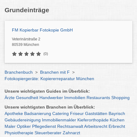
Grundeinträge
FM Kopierbar Fotokopie GmbH
Veterinärstraße 2
80539 München
(0)
Branchenbuch
>
Branchen mit F
>
Fotokopiergeräte: Kopiererreparatur München
Unsere wichtigsten Guides im Überblick:
Ärzte
Gesundheit
Handwerker
Immobilien
Restaurants
Shopping
Unsere wichtigsten Branchen im Überblick:
Apotheke
Badsanierung
Catering
Friseur
Gaststätten
Bayrisch
Gebäudereinigung
Immobilienmakler
Kieferorthopäde
Küchen
Maler
Optiker
Pflegedienst
Rechtsanwalt
Arbeitsrecht
Erbrecht
Physiotherapie
Steuerberater
Zahnarzt