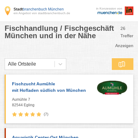
in Konzession von
Stadt
branchenbuch München
ein Angebot von stadtbranchenbuch.de
Fischhandlung / Fischgeschäft
26
München und in der Nähe
Treffer
Anzeigen
Alle Ortsteile
Fischzucht Aumühle
mit Hofladen südlich von München
Aumühle 7
82544 Egling
(7)
Aquaristik Center-Ost München