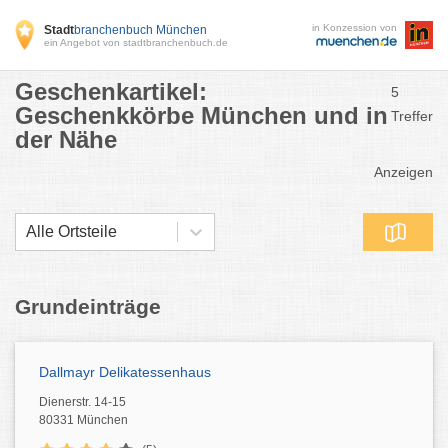
in Konzession von
Stadt
branchenbuch München
ein Angebot von stadtbranchenbuch.de
Geschenkartikel:
5
Geschenkkörbe München und in
Treffer
der Nähe
Anzeigen
Alle Ortsteile
Grundeinträge
Dallmayr Delikatessenhaus
Dienerstr. 14-15
80331 München