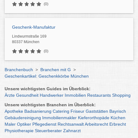
(0)
Geschenk-Manufaktur
Lindwurmstraße 169
80337 München
(0)
Branchenbuch
>
Branchen mit G
>
Geschenkartikel: Geschenkkörbe München
Unsere wichtigsten Guides im Überblick:
Ärzte
Gesundheit
Handwerker
Immobilien
Restaurants
Shopping
Unsere wichtigsten Branchen im Überblick:
Apotheke
Badsanierung
Catering
Friseur
Gaststätten
Bayrisch
Gebäudereinigung
Immobilienmakler
Kieferorthopäde
Küchen
Maler
Optiker
Pflegedienst
Rechtsanwalt
Arbeitsrecht
Erbrecht
Physiotherapie
Steuerberater
Zahnarzt