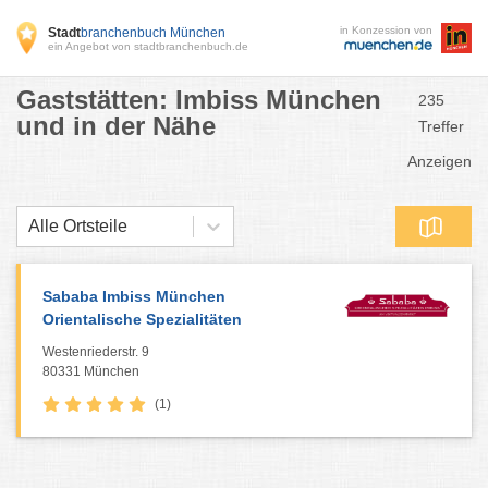
in Konzession von
Stadt
branchenbuch München
ein Angebot von stadtbranchenbuch.de
Gaststätten: Imbiss München
235
und in der Nähe
Treffer
Anzeigen
Alle Ortsteile
Sababa Imbiss München
Orientalische Spezialitäten
Westenriederstr. 9
80331 München
(1)