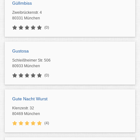
GülImbiss
Zweibrückenstr. 4
80331 München
(0)
Gustosa
Schleißheimer Str. 506
80933 München
(0)
Gute Nacht Wurst
Klenzestr. 32
80469 München
(4)