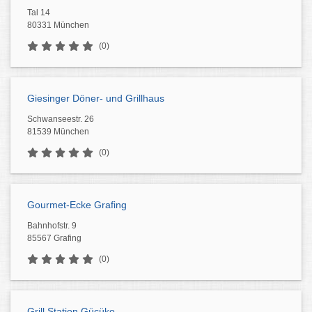
Tal 14
80331 München
(0)
Giesinger Döner- und Grillhaus
Schwanseestr. 26
81539 München
(0)
Gourmet-Ecke Grafing
Bahnhofstr. 9
85567 Grafing
(0)
Grill Station Gücüko