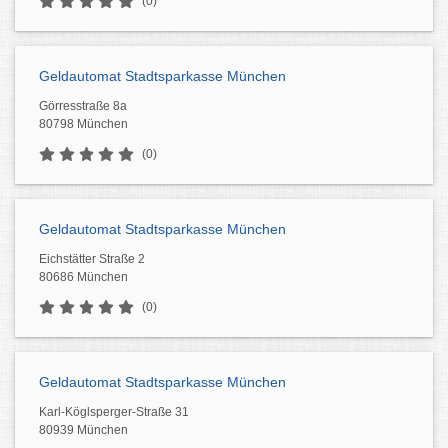
(0)
Geldautomat Stadtsparkasse München
Görresstraße 8a
80798 München
(0)
Geldautomat Stadtsparkasse München
Eichstätter Straße 2
80686 München
(0)
Geldautomat Stadtsparkasse München
Karl-Köglsperger-Straße 31
80939 München