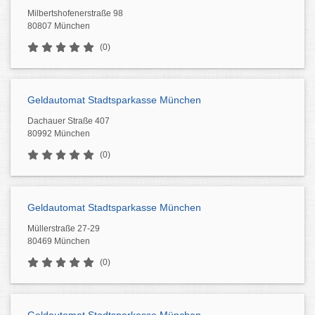
Milbertshofenerstraße 98
80807 München
(0)
Geldautomat Stadtsparkasse München
Dachauer Straße 407
80992 München
(0)
Geldautomat Stadtsparkasse München
Müllerstraße 27-29
80469 München
(0)