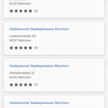
81243 München
(0)
Geldautomat Stadtsparkasse München
Lindwurmstraße 107
80337 München
(0)
Geldautomat Stadtsparkasse München
Ohlmüllerstraße 32
81541 München
(0)
Geldautomat Stadtsparkasse München