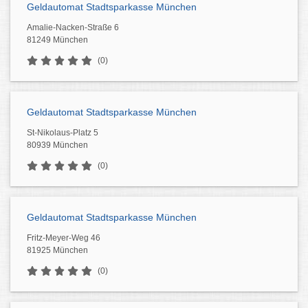
Geldautomat Stadtsparkasse München
Amalie-Nacken-Straße 6
81249 München
(0)
Geldautomat Stadtsparkasse München
St-Nikolaus-Platz 5
80939 München
(0)
Geldautomat Stadtsparkasse München
Fritz-Meyer-Weg 46
81925 München
(0)