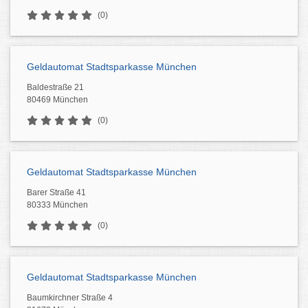
(0)
Geldautomat Stadtsparkasse München
Baldestraße 21
80469 München
(0)
Geldautomat Stadtsparkasse München
Barer Straße 41
80333 München
(0)
Geldautomat Stadtsparkasse München
Baumkirchner Straße 4