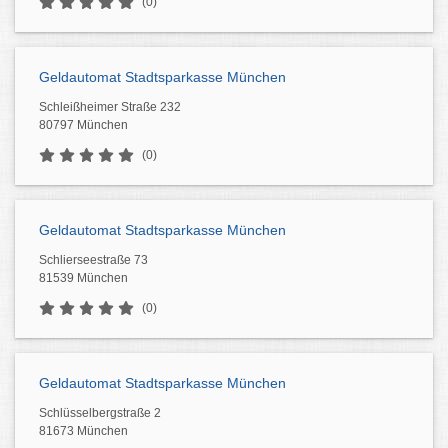
(0)
Geldautomat Stadtsparkasse München
Schleißheimer Straße 232
80797 München
(0)
Geldautomat Stadtsparkasse München
Schlierseestraße 73
81539 München
(0)
Geldautomat Stadtsparkasse München
Schlüsselbergstraße 2
81673 München