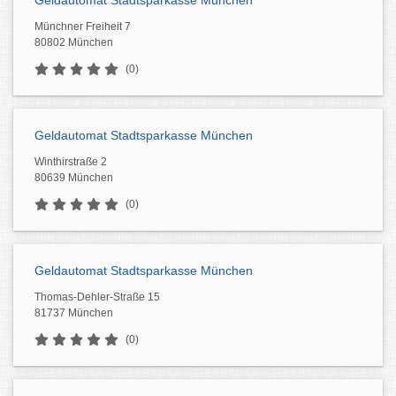
Geldautomat Stadtsparkasse München
Münchner Freiheit 7
80802 München
(0)
Geldautomat Stadtsparkasse München
Winthirstraße 2
80639 München
(0)
Geldautomat Stadtsparkasse München
Thomas-Dehler-Straße 15
81737 München
(0)