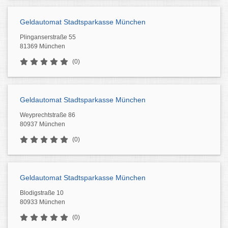
Geldautomat Stadtsparkasse München
Plinganserstraße 55
81369 München
(0)
Geldautomat Stadtsparkasse München
Weyprechtstraße 86
80937 München
(0)
Geldautomat Stadtsparkasse München
Blodigstraße 10
80933 München
(0)