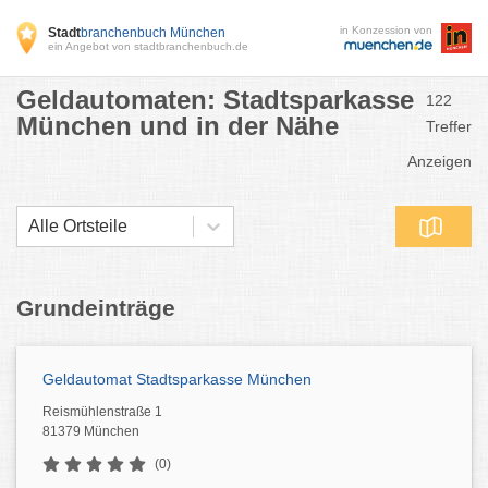
in Konzession von
Stadt
branchenbuch München
ein Angebot von stadtbranchenbuch.de
Geldautomaten: Stadtsparkasse
122
München und in der Nähe
Treffer
Anzeigen
Alle Ortsteile
Grundeinträge
Geldautomat Stadtsparkasse München
Reismühlenstraße 1
81379 München
(0)