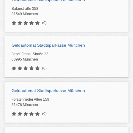
Balanstraße 358
81549 München
(0)
Geldautomat Stadtsparkasse München
Josef-Frankl-Straße 23
80995 München
(0)
Geldautomat Stadtsparkasse München
Forstenrieder Allee 159
81476 München
(0)