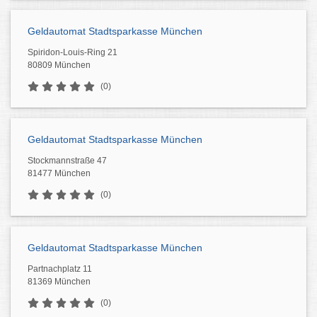
Geldautomat Stadtsparkasse München
Spiridon-Louis-Ring 21
80809 München
(0)
Geldautomat Stadtsparkasse München
Stockmannstraße 47
81477 München
(0)
Geldautomat Stadtsparkasse München
Partnachplatz 11
81369 München
(0)