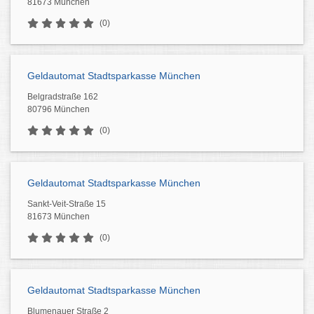
81673 München
(0)
Geldautomat Stadtsparkasse München
Belgradstraße 162
80796 München
(0)
Geldautomat Stadtsparkasse München
Sankt-Veit-Straße 15
81673 München
(0)
Geldautomat Stadtsparkasse München
Blumenauer Straße 2