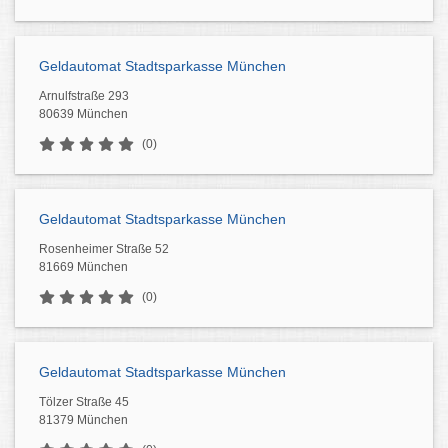
Geldautomat Stadtsparkasse München
Arnulfstraße 293
80639 München
(0)
Geldautomat Stadtsparkasse München
Rosenheimer Straße 52
81669 München
(0)
Geldautomat Stadtsparkasse München
Tölzer Straße 45
81379 München