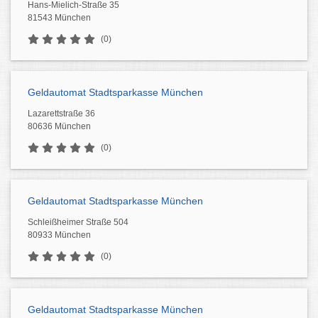
Hans-Mielich-Straße 35
81543 München
(0)
Geldautomat Stadtsparkasse München
Lazarettstraße 36
80636 München
(0)
Geldautomat Stadtsparkasse München
Schleißheimer Straße 504
80933 München
(0)
Geldautomat Stadtsparkasse München