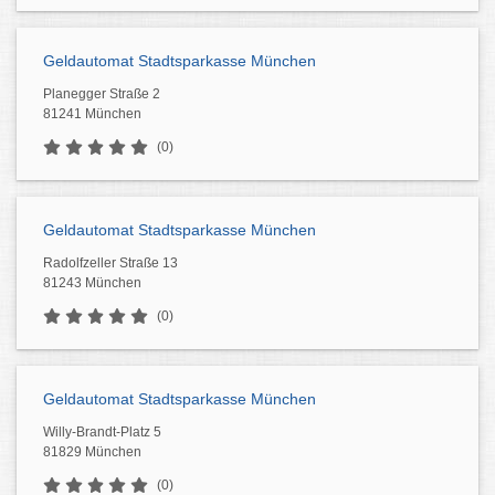
Geldautomat Stadtsparkasse München
Planegger Straße 2
81241 München
(0)
Geldautomat Stadtsparkasse München
Radolfzeller Straße 13
81243 München
(0)
Geldautomat Stadtsparkasse München
Willy-Brandt-Platz 5
81829 München
(0)