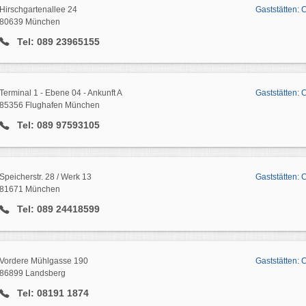
Hirschgartenallee 24
Gaststätten:
80639 München
Tel: 089 23965155
Terminal 1 - Ebene 04 - Ankunft A
Gaststätten: 
85356 Flughafen München
Tel: 089 97593105
Speicherstr. 28 / Werk 13
Gaststätten:
81671 München
Tel: 089 24418599
Vordere Mühlgasse 190
Gaststätten:
86899 Landsberg
Tel: 08191 1874