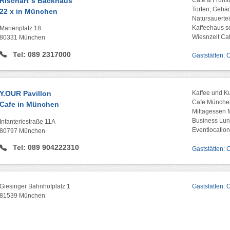
Rischart`s Backhaus
Torten, Gebäc
22 x in München
Natursauerte
Kaffeehaus s
Marienplatz 18
Wiesnzelt Ca
80331 München
Tel: 089 2317000
Gaststätten: 
Y.OUR Pavillon
Kaffee und K
Cafe Münche
Cafe in München
Mittagessen
Business Lu
Infanteriestraße 11A
Eventlocatio
80797 München
Tel: 089 904222310
Gaststätten:
Giesinger Bahnhofplatz 1
Gaststätten: 
81539 München