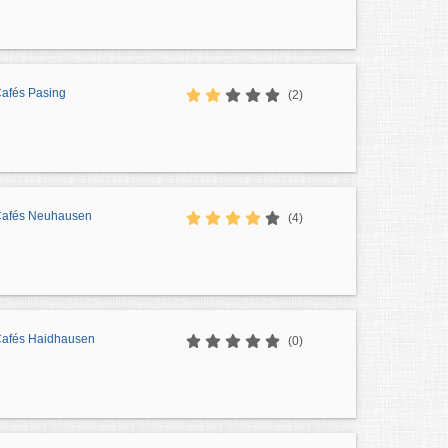
Cafés Pasing
(2)
 Cafés Neuhausen
(4)
 Cafés Haidhausen
(0)