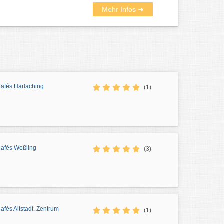
Mehr Infos ➜
Cafés Harlaching
(1)
Cafés Weßling
(3)
Cafés Altstadt, Zentrum
(1)