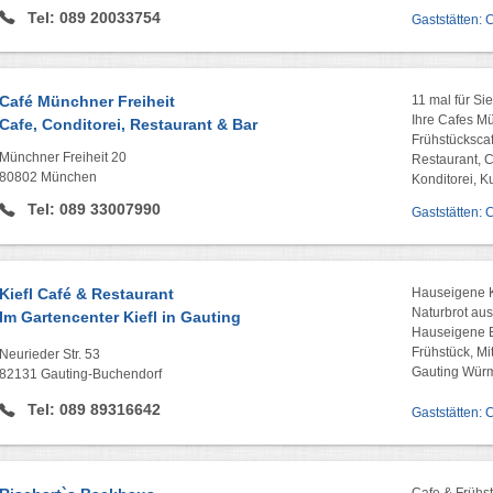
Tel: 089 20033754
Gaststätten: 
Café Münchner Freiheit
11 mal für Si
Ihre Cafes Mü
Cafe, Conditorei, Restaurant & Bar
Frühstücksca
Münchner Freiheit 20
Restaurant, 
80802 München
Konditorei, K
Tel: 089 33007990
Gaststätten:
Kiefl Café & Restaurant
Hauseigene K
Naturbrot au
Im Gartencenter Kiefl in Gauting
Hauseigene 
Frühstück, Mi
Neurieder Str. 53
Gauting Würm
82131 Gauting-Buchendorf
Tel: 089 89316642
Gaststätten: 
Cafe & Frühs