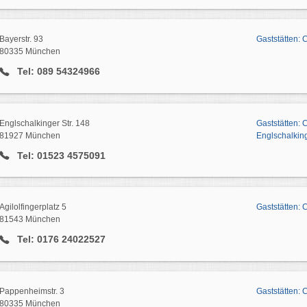
Bayerstr. 93
Gaststätten: 
80335 München
Tel: 089 54324966
Englschalkinger Str. 148
Gaststätten: 
81927 München
Englschalkin
Tel: 01523 4575091
Agilolfingerplatz 5
Gaststätten: 
81543 München
Tel: 0176 24022527
Pappenheimstr. 3
Gaststätten: 
80335 München