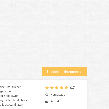
afés in München und Umgebung gibt es typisch
e regionale Süßspeisen. Ganz vorne mit dabei:
zogne), Münchner Apfelstrudel (wird mit viel Milch und
er Zwetschgendatschi.
Kostenlos eintragen ➜
affee und Kuchen
(19)
sgerichte
Homepage
tet & preiswert
bayrische Köstlichkeit
Kontakt
affeespezialitäten