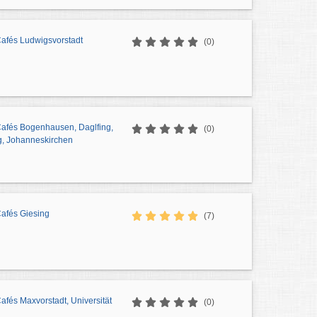
Cafés Ludwigsvorstadt
(0)
Cafés Bogenhausen, Daglfing,
(0)
g, Johanneskirchen
Cafés Giesing
(7)
Cafés Maxvorstadt, Universität
(0)