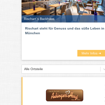
Rischart`s Backhaus
Sahne im Bratraindl gebacken!), Rohrnudeln mit Vanil
Rischart steht für Genuss und das süße Leben in
Also los geht’s: Genießt das unbeschwerte süße Leben,
München
Die besten Cafés in München findet 
Mehr Infos ➜
Alle Ortsteile