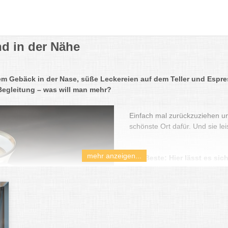
d in der Nähe
m Gebäck in der Nase, süße Leckereien auf dem Teller und Espre
Begleitung – was will man mehr?
Einfach mal zurückzuziehen un
schönste Ort dafür. Und sie le
mehr anzeigen...
Das Beste: Hier lässt es si
Ob für ein gemütliches Frühst
ob Kindercafé, Eiscafé in der
und mehr bekommt ihr in den h
München und Umgebung. Und es 
durchgestylt, vegan und cool.