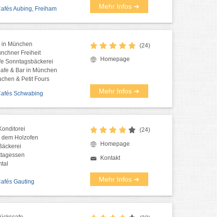
Mehr Infos ➜
Cafés Aubing, Freiham
e in München
(24)
nchner Freiheit
Homepage
fe Sonntagsbäckerei
Cafe & Bar in München
uchen & Petit Fours
Mehr Infos ➜
 Cafés Schwabing
onditorei
(24)
s dem Holzofen
Homepage
Bäckerei
ttagessen
Kontakt
tal
Mehr Infos ➜
Cafés Gauting
tückscafe