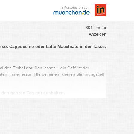
in Konzession von
601 Treffer
Anzeigen
sso, Cappuccino oder Latte Macchiato in der Tasse,
d den Trubel draußen lassen – ein Café ist der
isten immer erste Hilfe bei einem kleinen Stimmungstief!
ch den ganzen Tag gut aushalten.
ück, schnelles Mittagessen oder am Abend einen Drink,
 Nähe oder Café mit Arbeitsplätzen und WLAN – all das
ier im Stadtbranchenbuch gelisteten Cafés aus
gibt so einige. Von gemütlich, klein, unaufgeregt bis