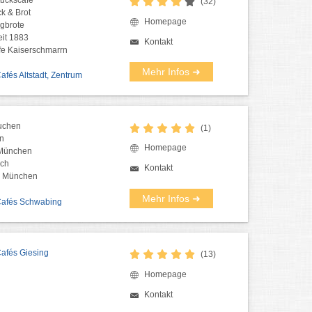
(32)
k & Brot
Homepage
igbrote
eit 1883
Kontakt
fe Kaiserschmarrn
Mehr Infos ➜
Cafés Altstadt, Zentrum
uchen
(1)
n
Homepage
 München
nch
Kontakt
n München
Mehr Infos ➜
 Cafés Schwabing
Cafés Giesing
(13)
Homepage
Kontakt