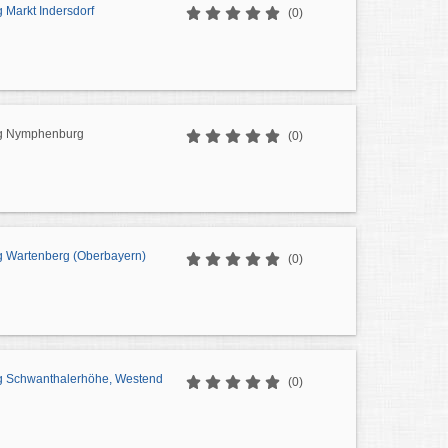
 Markt Indersdorf
(0)
ng Nymphenburg
(0)
g Wartenberg (Oberbayern)
(0)
g Schwanthalerhöhe, Westend
(0)