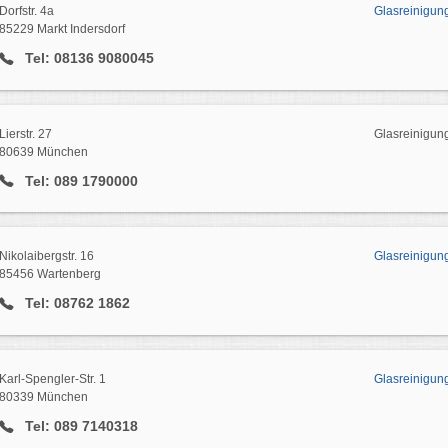
Dorfstr. 4a
Glasreinigung
85229 Markt Indersdorf
Tel: 08136 9080045
Lierstr. 27
Glasreinigu
80639 München
Tel: 089 1790000
Nikolaibergstr. 16
Glasreinigun
85456 Wartenberg
Tel: 08762 1862
Karl-Spengler-Str. 1
Glasreinigun
80339 München
Tel: 089 7140318