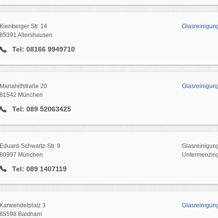
Kienberger Str. 14
Glasreinigun
85391 Allershausen
Tel: 08166 9949710
Mariahilfstraße 20
Glasreinigun
81542 München
Tel: 089 52063425
Eduard-Schwartz-Str. 9
Glasreinigun
80997 München
Untermenzin
Tel: 089 1407119
Karwendelplatz 3
Glasreinigung
85598 Baldham