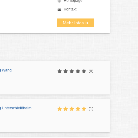
Homepage
Kontakt
Mehr Infos ➜
ng Wang
(0)
g Unterschleißheim
(1)