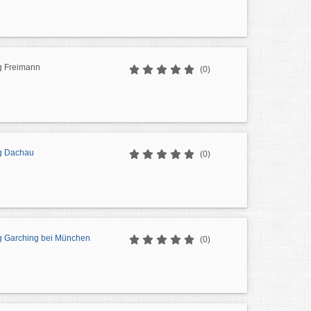
g Freimann
(0)
g Dachau
(0)
g Garching bei München
(0)