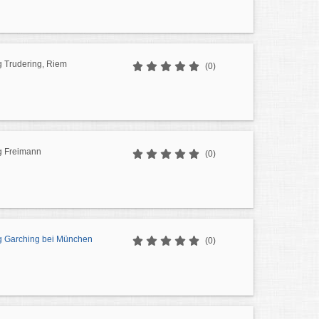
g Trudering, Riem
(0)
g Freimann
(0)
g Garching bei München
(0)