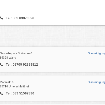
Tel: 089 63879926
Gewerbepark Spörerau 6
Glasreinigu
85368 Wang
Tel: 08709 92889812
Morsestr. 6
Glasreinigun
85716 Unterschleißheim
Tel: 089 51567830