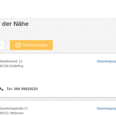
 der Nähe
Karte anzeigen
Waldheimstr. 12
Glasreinigung
82166 Gräfelfing
Tel: 089 99829220
Zaunkönigstraße 27
Glasreinigun
85521 Ottobrunn