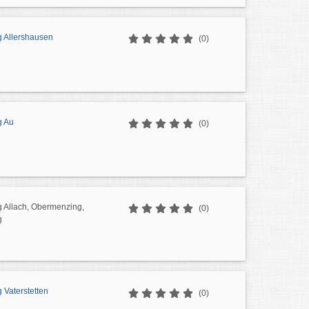
g Allershausen
(0)
g Au
(0)
g Allach, Obermenzing,
(0)
g
 Vaterstetten
(0)