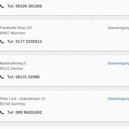
Tel: 08106 301266
Frankfurter Ring 150
Glasreinigun
80807 München
Tel: 0177 3335912
Maierhoferweg 5
Glasreinigun
85221 Dachau
Tel: 08131 52986
Peter Lück - Gutenbergstr. 13
Glasreinigun
85748 Garching
Tel: 089 96202402