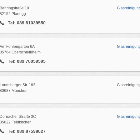
Behringstraße 10
Glasreinigun
82152 Planegg
Tel: 089 81039550
Am Fohlengarten 6A
Glasreinigun
85764 Oberschleißheim
Tel: 089 70059595
Landsberger Str. 183
Glasreinigun
80687 München
Dornacher Straße 3C
Glasreinigun
85622 Feldkirchen
Tel: 089 87598027