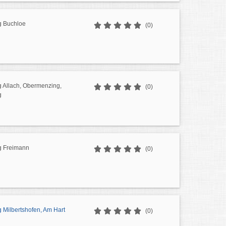
g Buchloe
(0)
g Allach, Obermenzing,
(0)
g
g Freimann
(0)
 Milbertshofen, Am Hart
(0)