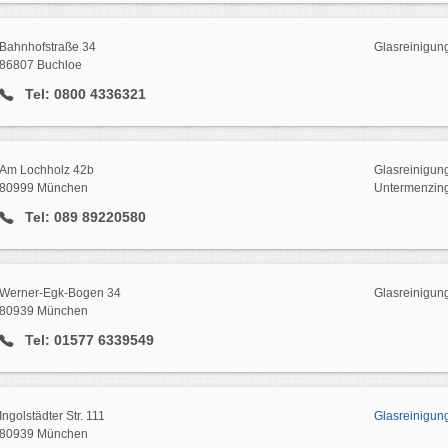
Bahnhofstraße 34
Glasreinigun
86807 Buchloe
Tel: 0800 4336321
Am Lochholz 42b
Glasreinigun
80999 München
Untermenzin
Tel: 089 89220580
Werner-Egk-Bogen 34
Glasreinigun
80939 München
Tel: 01577 6339549
Ingolstädter Str. 111
Glasreinigung
80939 München