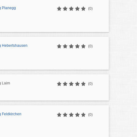
g Planegg
(0)
g Hebertshausen
(0)
g Laim
(0)
g Feldkirchen
(0)