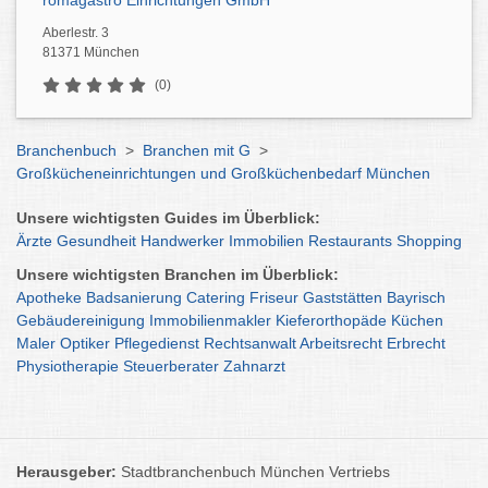
romagastro Einrichtungen GmbH
Aberlestr. 3
81371 München
(0)
Branchenbuch
>
Branchen mit G
>
Großkücheneinrichtungen und Großküchenbedarf München
Unsere wichtigsten Guides im Überblick:
Ärzte
Gesundheit
Handwerker
Immobilien
Restaurants
Shopping
Unsere wichtigsten Branchen im Überblick:
Apotheke
Badsanierung
Catering
Friseur
Gaststätten
Bayrisch
Gebäudereinigung
Immobilienmakler
Kieferorthopäde
Küchen
Maler
Optiker
Pflegedienst
Rechtsanwalt
Arbeitsrecht
Erbrecht
Physiotherapie
Steuerberater
Zahnarzt
Herausgeber:
Stadtbranchenbuch München Vertriebs