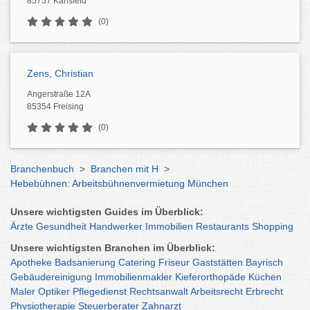
85757 Karlsfeld
(0)
Zens, Christian
Angerstraße 12A
85354 Freising
(0)
Branchenbuch
>
Branchen mit H
>
Hebebühnen: Arbeitsbühnenvermietung München
Unsere wichtigsten Guides im Überblick:
Ärzte
Gesundheit
Handwerker
Immobilien
Restaurants
Shopping
Unsere wichtigsten Branchen im Überblick:
Apotheke
Badsanierung
Catering
Friseur
Gaststätten
Bayrisch
Gebäudereinigung
Immobilienmakler
Kieferorthopäde
Küchen
Maler
Optiker
Pflegedienst
Rechtsanwalt
Arbeitsrecht
Erbrecht
Physiotherapie
Steuerberater
Zahnarzt