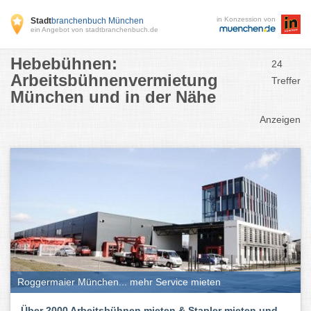
in Konzession von
Stadt
branchenbuch München
ein Angebot von stadtbranchenbuch.de
Hebebühnen:
24
Arbeitsbühnenvermietung
Treffer
München und in der Nähe
Anzeigen
Roggermaier München... mehr Service mieten
Über 2000 Arbeitsbühnen mieten & Stapler mieten und