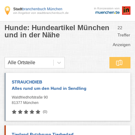
in Konzession von
Stadt
branchenbuch München
ein Angebot von stadtbranchenbuch.de
Hunde: Hundeartikel München
22
und in der Nähe
Treffer
Anzeigen
Alle Ortsteile
STRAUCHDIEB
Alles rund um den Hund in Sendling
Waldfriedhofstraße 90
81377 München
(0)
Tierland Putzbrunn Tierbedarf