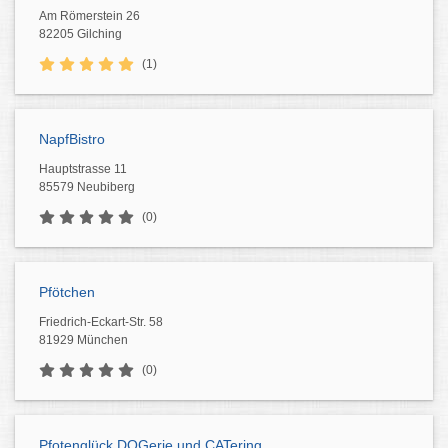
Am Römerstein 26
82205 Gilching
(1)
NapfBistro
Hauptstrasse 11
85579 Neubiberg
(0)
Pfötchen
Friedrich-Eckart-Str. 58
81929 München
(0)
Pfotenglück DOGerie und CATering