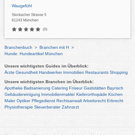
Waugefühl
Stockacher Strasse 5
81243 München
(0)
Branchenbuch
>
Branchen mit H
>
Hunde: Hundeartikel München
Unsere wichtigsten Guides im Überblick:
Ärzte
Gesundheit
Handwerker
Immobilien
Restaurants
Shopping
Unsere wichtigsten Branchen im Überblick:
Apotheke
Badsanierung
Catering
Friseur
Gaststätten
Bayrisch
Gebäudereinigung
Immobilienmakler
Kieferorthopäde
Küchen
Maler
Optiker
Pflegedienst
Rechtsanwalt
Arbeitsrecht
Erbrecht
Physiotherapie
Steuerberater
Zahnarzt