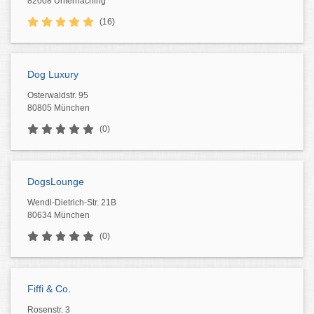
82008 Unterhaching
(16)
Dog Luxury
Osterwaldstr. 95
80805 München
(0)
DogsLounge
Wendl-Dietrich-Str. 21B
80634 München
(0)
Fiffi & Co.
Rosenstr. 3