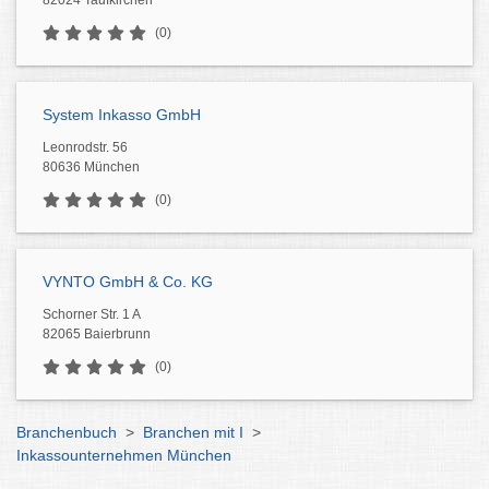
82024 Taufkirchen
(0)
System Inkasso GmbH
Leonrodstr. 56
80636 München
(0)
VYNTO GmbH & Co. KG
Schorner Str. 1 A
82065 Baierbrunn
(0)
Branchenbuch
>
Branchen mit I
>
Inkassounternehmen München