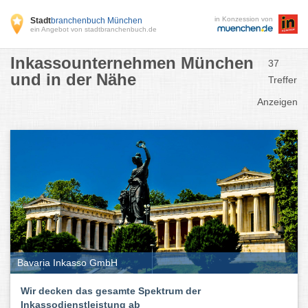
in Konzession von
Stadt
branchenbuch München
ein Angebot von stadtbranchenbuch.de
Inkassounternehmen München
37
und in der Nähe
Treffer
Anzeigen
Bavaria Inkasso GmbH
Wir decken das gesamte Spektrum der
Inkassodienstleistung ab