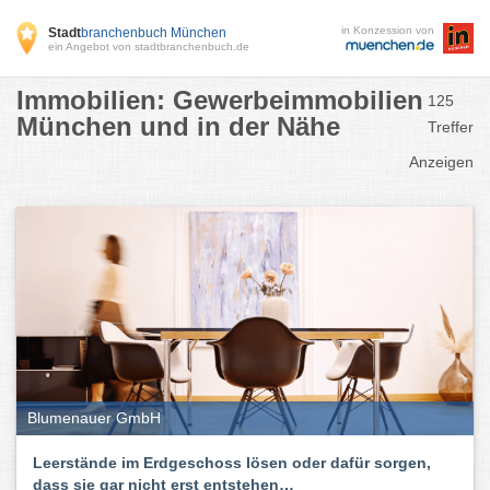
in Konzession von
Stadt
branchenbuch München
ein Angebot von stadtbranchenbuch.de
Immobilien: Gewerbeimmobilien
125
München und in der Nähe
Treffer
Anzeigen
Blumenauer GmbH
Leerstände im Erdgeschoss lösen oder dafür sorgen,
dass sie gar nicht erst entstehen…