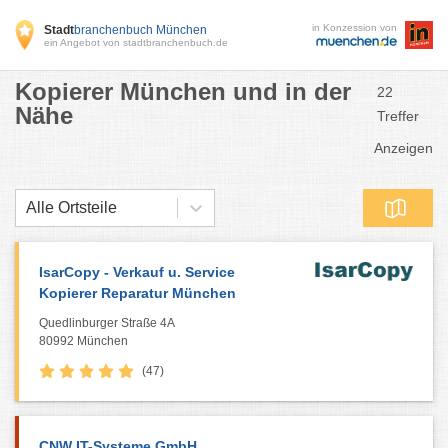
in Konzession von
Stadt
branchenbuch München
ein Angebot von stadtbranchenbuch.de
Kopierer München und in der
22
Nähe
Treffer
Anzeigen
Alle Ortsteile
IsarCopy - Verkauf u. Service
Kopierer Reparatur München
Quedlinburger Straße 4A
80992 München
(47)
CNW IT-Systeme GmbH