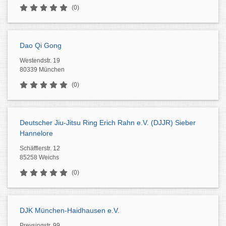
(0)
Dao Qi Gong
Westendstr. 19
80339 München
(0)
Deutscher Jiu-Jitsu Ring Erich Rahn e.V. (DJJR) Sieber
Hannelore
Schäfflerstr. 12
85258 Weichs
(0)
DJK München-Haidhausen e.V.
Preysingstr. 99