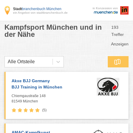
in Konzession von
Stadt
branchenbuch München
ein Angebot von stadtbranchenbuch.de
Kampfsport München und in
193
der Nähe
Treffer
Anzeigen
Alle Ortsteile
Akxe BJJ Germany
BJJ Training in München
Chiemgaustraße 148
81549 München
(5)
AMAC-Kampfkunst