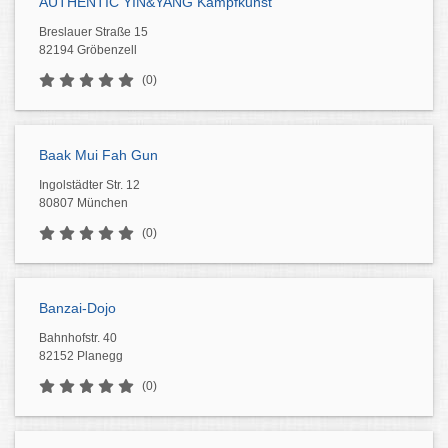
AUTHENTIC YIN&YANG Kampfkunst
Breslauer Straße 15
82194 Gröbenzell
(0)
Baak Mui Fah Gun
Ingolstädter Str. 12
80807 München
(0)
Banzai-Dojo
Bahnhofstr. 40
82152 Planegg
(0)