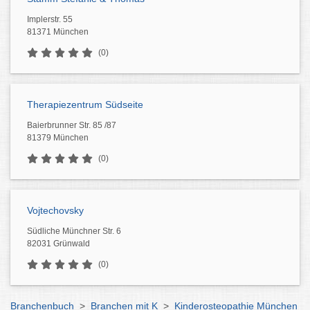
Implerstr. 55
81371 München
(0)
Therapiezentrum Südseite
Baierbrunner Str. 85 /87
81379 München
(0)
Vojtechovsky
Südliche Münchner Str. 6
82031 Grünwald
(0)
Branchenbuch
>
Branchen mit K
>
Kinderosteopathie München