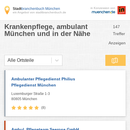
in Konzession von
Stadt
branchenbuch München
ein Angebot von stadtbranchenbuch.de
Krankenpflege, ambulant
147
München und in der Nähe
Treffer
Anzeigen
Alle Ortsteile
Ambulanter Pflegedienst Philius
Pflegedienst München
Luxemburger Straße 1-3
80805 München
(8)
Ambul. Pflegeteam Seerose GmbH