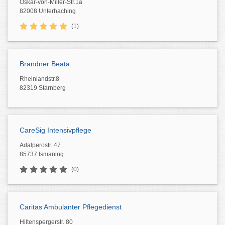
Oskar-von-Miller-Str.1a
82008 Unterhaching
(1)
Brandner Beata
Rheinlandstr.8
82319 Starnberg
CareSig Intensivpflege
Adalperostr. 47
85737 Ismaning
(0)
Caritas Ambulanter Pflegedienst
Hiltenspergerstr. 80