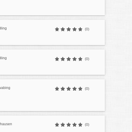
ling
(0)
ling
(0)
wabing
(0)
dhausen
(0)