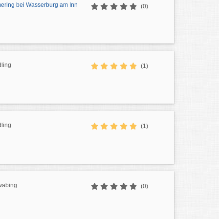
ering bei Wasserburg am Inn
(0)
ling
(1)
ling
(1)
wabing
(0)