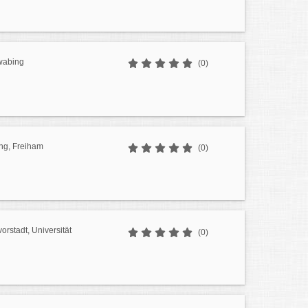
wabing
(0)
ng, Freiham
(0)
orstadt, Universität
(0)