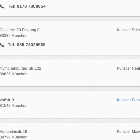
Tel: 0178 7308654
Gollierstr. 70 Eingang C
Künstler Sch
80339 München
Tel: 089 74029565
Nymphenburger Str. 132
Künstler Ne
80636 München
Voßstr. 9
Künstler Gies
81543 München
Kurfürstenstr. 19
Künstler Maxv
80799 München