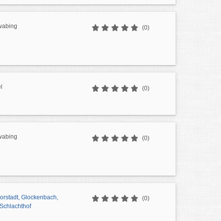
wabing
(0)
l
(0)
wabing
(0)
vorstadt, Glockenbach,
(0)
 Schlachthof