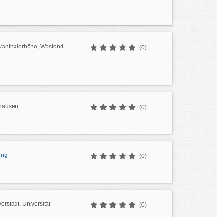
wanthalerhöhe, Westend
(0)
uhausen
(0)
ing
(0)
orstadt, Universität
(0)