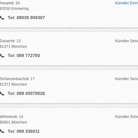
Hauptstr. 3A
Künstler Emm
83550 Emmering
Tel: 08039 909307
Daiserstr. 13
Künstler Send
81371 München
Tel: 089 772793
Schanzenbachstr. 17
Künstler Send
81371 München
Tel: 089 20079526
Wilhelmstr. 14
Künstler Sch
80801 München
Tel: 089 336011