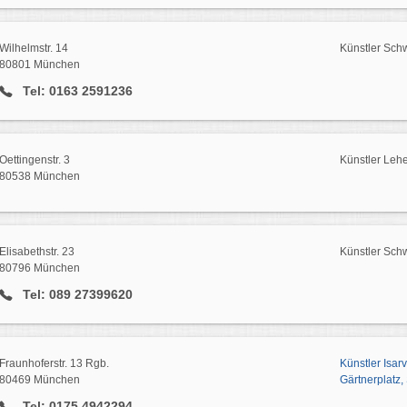
Wilhelmstr. 14
Künstler Sch
80801 München
Tel: 0163 2591236
Oettingenstr. 3
Künstler Lehe
80538 München
Elisabethstr. 23
Künstler Sch
80796 München
Tel: 089 27399620
Fraunhoferstr. 13 Rgb.
Künstler Isar
80469 München
Gärtnerplatz,
Tel: 0175 4942294