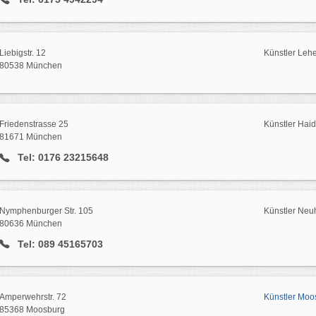
Liebigstr. 12
Künstler Lehe
80538 München
Friedenstrasse 25
Künstler Hai
81671 München
Tel: 0176 23215648
Nymphenburger Str. 105
Künstler Ne
80636 München
Tel: 089 45165703
Amperwehrstr. 72
Künstler Moos
85368 Moosburg