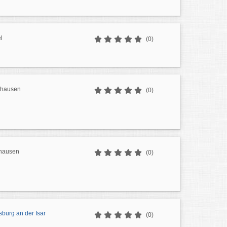
l
(0)
dhausen
(0)
uhausen
(0)
burg an der Isar
(0)