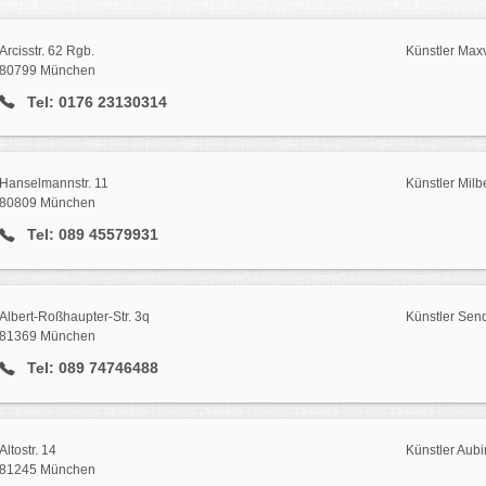
Arcisstr. 62 Rgb.
Künstler Maxv
80799 München
Tel: 0176 23130314
Hanselmannstr. 11
Künstler Milb
80809 München
Tel: 089 45579931
Albert-Roßhaupter-Str. 3q
Künstler Send
81369 München
Tel: 089 74746488
Altostr. 14
Künstler Aubi
81245 München