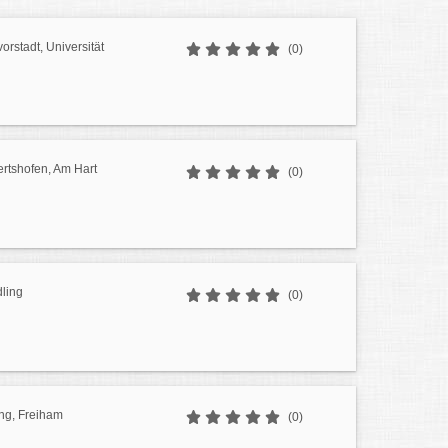
orstadt, Universität
(0)
ertshofen, Am Hart
(0)
ling
(0)
ng, Freiham
(0)