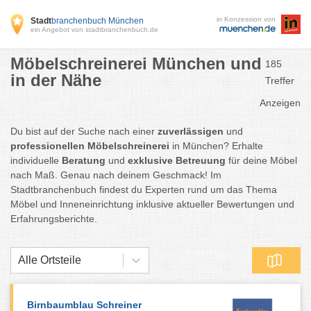
in Konzession von
Stadt
branchenbuch München
ein Angebot von stadtbranchenbuch.de
Möbelschreinerei München und
185
in der Nähe
Treffer
Anzeigen
Du bist auf der Suche nach einer
zuverlässigen
und
professionellen Möbelschreinerei
in München? Erhalte
individuelle
Beratung
und
exklusive Betreuung
für deine Möbel
nach Maß. Genau nach deinem Geschmack! Im
Stadtbranchenbuch findest du Experten rund um das Thema
Möbel und Inneneinrichtung inklusive aktueller Bewertungen und
Erfahrungsberichte.
Alle Ortsteile
Birnbaumblau Schreiner