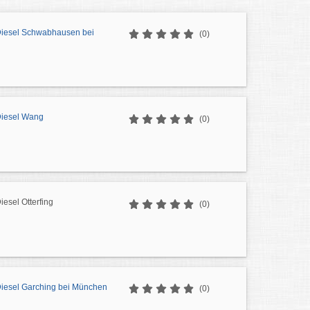
 Diesel Schwabhausen bei
(0)
Diesel Wang
(0)
iesel Otterfing
(0)
 Diesel Garching bei München
(0)