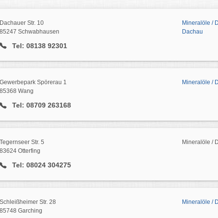
Dachauer Str. 10
Mineralöle /
85247 Schwabhausen
Dachau
Tel: 08138 92301
Gewerbepark Spörerau 1
Mineralöle / 
85368 Wang
Tel: 08709 263168
Tegernseer Str. 5
Mineralöle / D
83624 Otterfing
Tel: 08024 304275
Schleißheimer Str. 28
Mineralöle /
85748 Garching