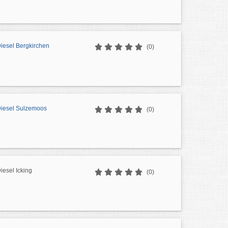
Diesel Bergkirchen
(0)
 Diesel Sulzemoos
(0)
iesel Icking
(0)