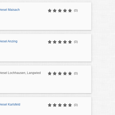
Diesel Maisach
(0)
Diesel Anzing
(0)
 Diesel Lochhausen, Langwied
(0)
iesel Karlsfeld
(0)