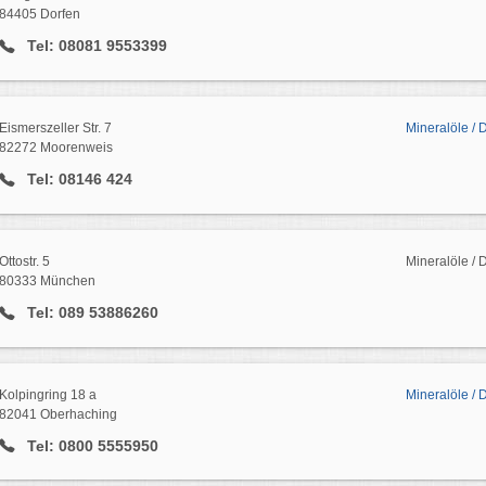
84405 Dorfen
Tel: 08081 9553399
Eismerszeller Str. 7
Mineralöle /
82272 Moorenweis
Tel: 08146 424
Ottostr. 5
Mineralöle / 
80333 München
Tel: 089 53886260
Kolpingring 18 a
Mineralöle / 
82041 Oberhaching
Tel: 0800 5555950