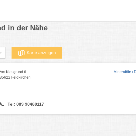
nd in der Nähe
Karte anzeigen
Am Kiesgrund 6
Mineralöle / 
85622 Feldkirchen
Tel: 089 90488117