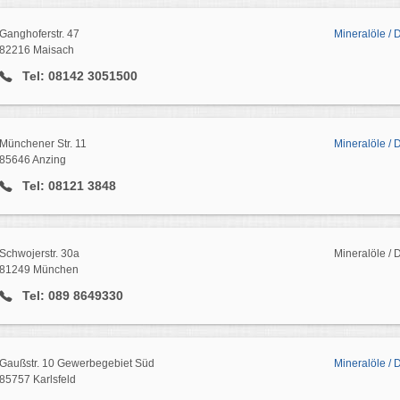
Ganghoferstr. 47
Mineralöle / 
82216 Maisach
Tel: 08142 3051500
Münchener Str. 11
Mineralöle / 
85646 Anzing
Tel: 08121 3848
Schwojerstr. 30a
Mineralöle /
81249 München
Tel: 089 8649330
Gaußstr. 10 Gewerbegebiet Süd
Mineralöle / D
85757 Karlsfeld