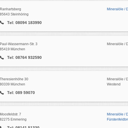
Ranhartsberg
Mineralöle / 
85643 Steinhöring
Tel: 08094 183990
Paul-Wassermann-Str. 3
Mineralöle / 
85419 München
Tel: 08764 932590
Theresienhöhe 30
Mineralöle / 
80339 München
Westend
Tel: 089 59070
Moosfeldstr. 7
Mineralöle / 
82275 Emmering
Fürstenfeldbr
Tel: 08141 51330