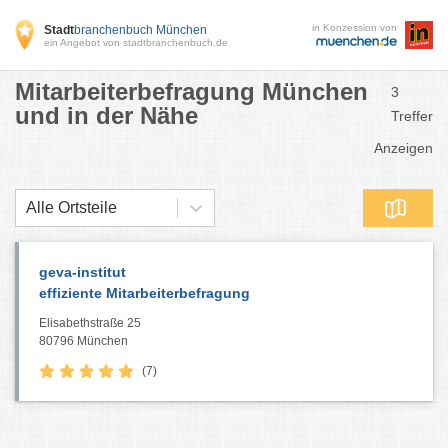
in Konzession von
Stadt
branchenbuch München
ein Angebot von stadtbranchenbuch.de
Mitarbeiterbefragung München
3
und in der Nähe
Treffer
Anzeigen
Alle Ortsteile
geva-institut
effiziente Mitarbeiterbefragung
Elisabethstraße 25
80796 München
(7)