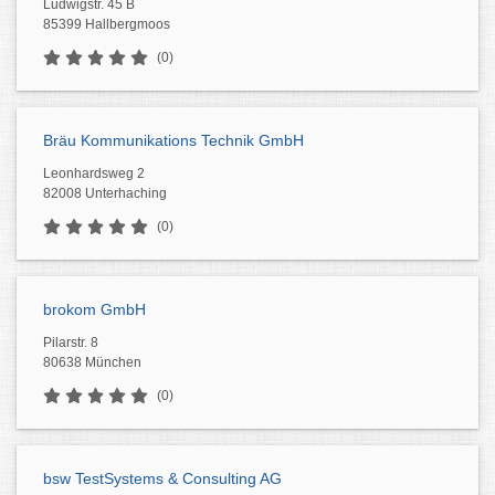
Ludwigstr. 45 B
85399 Hallbergmoos
(0)
Bräu Kommunikations Technik GmbH
Leonhardsweg 2
82008 Unterhaching
(0)
brokom GmbH
Pilarstr. 8
80638 München
(0)
bsw TestSystems & Consulting AG