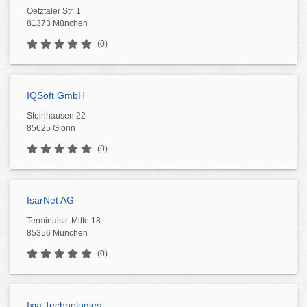
Oetztaler Str. 1
81373 München
(0)
IQSoft GmbH
Steinhausen 22
85625 Glonn
(0)
IsarNet AG
Terminalstr. Mitte 18 .
85356 München
(0)
Ixia Technologies