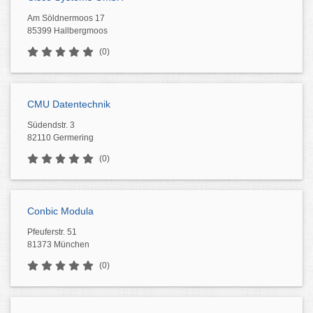
Am Söldnermoos 17
85399 Hallbergmoos
(0)
CMU Datentechnik
Südendstr. 3
82110 Germering
(0)
Conbic Modula
Pfeuferstr. 51
81373 München
(0)