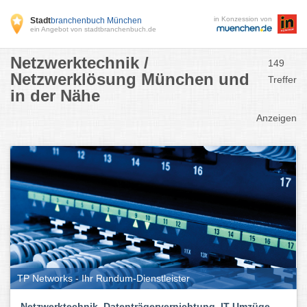
in Konzession von
Stadt
branchenbuch München
ein Angebot von stadtbranchenbuch.de
Netzwerktechnik /
149
Netzwerklösung München und
Treffer
in der Nähe
Anzeigen
TP Networks - Ihr Rundum-Dienstleister
Netzwerktechnik, Datenträgervernichtung, IT-Umzüge,