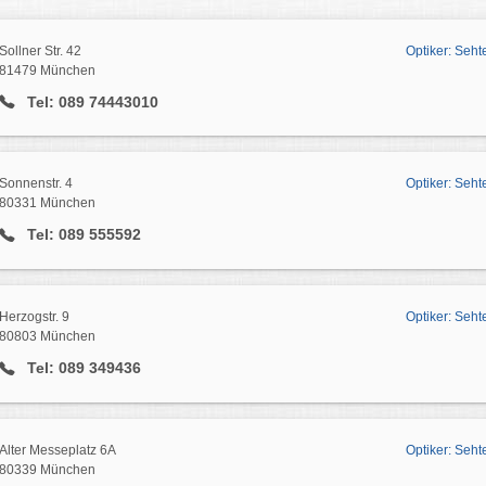
Sollner Str. 42
Optiker: Seht
81479 München
Tel: 089 74443010
Sonnenstr. 4
Optiker: Seht
80331 München
Tel: 089 555592
Herzogstr. 9
Optiker: Seh
80803 München
Tel: 089 349436
Alter Messeplatz 6A
Optiker: Seh
80339 München