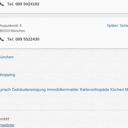
Tel: 089 5024182
Augustenstr. 6
Optiker: Seht
80333 München
Tel: 089 5522430
München
Shopping
yrisch
Gebäudereinigung
Immobilienmakler
Kieferorthopäde
Küchen
M
 GmbH
angebote