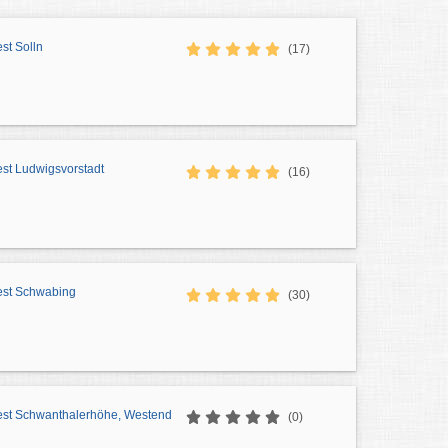
est Solln
(17)
est Ludwigsvorstadt
(16)
test Schwabing
(30)
test Schwanthalerhöhe, Westend
(0)