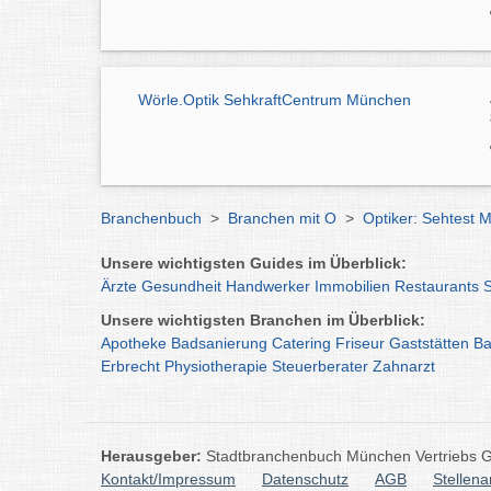
Wörle.Optik SehkraftCentrum München
Branchenbuch
>
Branchen mit O
>
Optiker: Sehtest 
Unsere wichtigsten Guides im Überblick:
Ärzte
Gesundheit
Handwerker
Immobilien
Restaurants
Unsere wichtigsten Branchen im Überblick:
Apotheke
Badsanierung
Catering
Friseur
Gaststätten
Ba
Erbrecht
Physiotherapie
Steuerberater
Zahnarzt
Herausgeber:
Stadtbranchenbuch München Vertriebs
Kontakt/Impressum
Datenschutz
AGB
Stellen