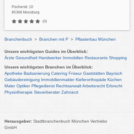
Fischerstr. 10
85368 Moosburg
(0)
Branchenbuch
>
Branchen mit P
>
Pflasterbau München
Unsere wichtigsten Guides im Überblick:
Ärzte
Gesundheit
Handwerker
Immobilien
Restaurants
Shopping
Unsere wichtigsten Branchen im Überblick:
Apotheke
Badsanierung
Catering
Friseur
Gaststätten
Bayrisch
Gebäudereinigung
Immobilienmakler
Kieferorthopäde
Küchen
Maler
Optiker
Pflegedienst
Rechtsanwalt
Arbeitsrecht
Erbrecht
Physiotherapie
Steuerberater
Zahnarzt
Herausgeber:
Stadtbranchenbuch München Vertriebs
GmbH