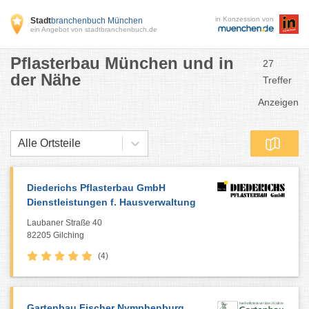
in Konzession von
Stadt
branchenbuch München
ein Angebot von stadtbranchenbuch.de
Pflasterbau München und in
27
der Nähe
Treffer
Anzeigen
Alle Ortsteile
Diederichs Pflasterbau GmbH
Dienstleistungen f. Hausverwaltung
Laubaner Straße 40
82205 Gilching
(4)
Gartenbau Fischer Nymphenburg