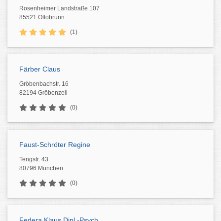
Rosenheimer Landstraße 107
85521 Ottobrunn
(1)
Färber Claus
Gröbenbachstr. 16
82194 Gröbenzell
(0)
Faust-Schröter Regine
Tengstr. 43
80796 München
(0)
Federa Klaus Dipl.-Psych.