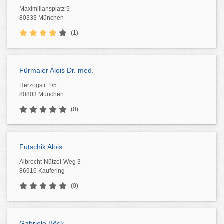
Maximiliansplatz 9
80333 München
(1)
Fürmaier Alois Dr. med.
Herzogstr. 1/5
80803 München
(0)
Futschik Alois
Albrecht-Nützel-Weg 3
86916 Kaufering
(0)
Gabriele Böck