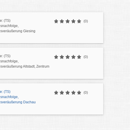
e: (TS)
(0)
snachfolge,
sveräußerung Giesing
e: (TS)
(0)
snachfolge,
veräußerung Altstadt, Zentrum
e: (TS)
(0)
snachfolge,
sveräußerung Dachau