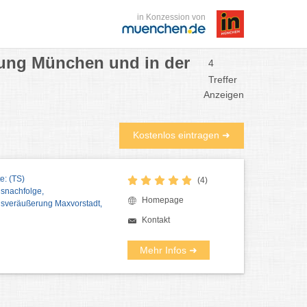
in Konzession von
ung München und in der
4
Treffer
Anzeigen
Kostenlos eintragen ➜
e: (TS)
(4)
snachfolge,
Homepage
sveräußerung Maxvorstadt,
Kontakt
Mehr Infos ➜