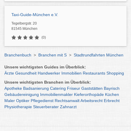
Taxi-Guide-München e.V.
Tegelbergstr. 20
81545 München
(0)
Branchenbuch
>
Branchen mit S
>
Stadtrundfahrten München
Unsere wichtigsten Guides im Überblick:
Ärzte
Gesundheit
Handwerker
Immobilien
Restaurants
Shopping
Unsere wichtigsten Branchen im Überblick:
Apotheke
Badsanierung
Catering
Friseur
Gaststätten
Bayrisch
Gebäudereinigung
Immobilienmakler
Kieferorthopäde
Küchen
Maler
Optiker
Pflegedienst
Rechtsanwalt
Arbeitsrecht
Erbrecht
Physiotherapie
Steuerberater
Zahnarzt