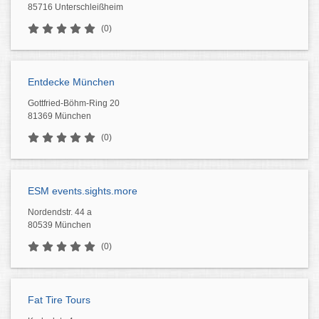
85716 Unterschleißheim
(0)
Entdecke München
Gottfried-Böhm-Ring 20
81369 München
(0)
ESM events.sights.more
Nordendstr. 44 a
80539 München
(0)
Fat Tire Tours