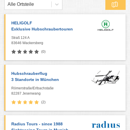
Alle Ortsteile
HELIGOLF
Exklusive Hubschraubertouren
Straß 124 A
83646 Wackersberg
(0)
Hubschrauberflug
3 Standorte in München
Römerstraße/Erlbachstaße
82287 Jesenwang
(2)
Radius Tours - since 1988