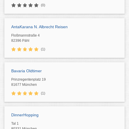
(0)
AntaKarana N. Albrecht Reisen
Floßmannstraße 4
82396 Pähl
(1)
Bavaria Oldtimer
Prinzregentenplatz 19
81677 München
(1)
DinnerHopping
Tal 1
80331 München