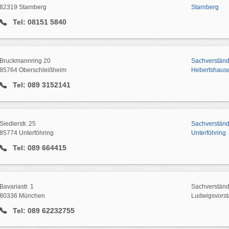
82319 Starnberg
Starnberg
Tel: 08151 5840
Bruckmannring 20
Sachverstän
85764 Oberschleißheim
Hebertshaus
Tel: 089 3152141
Siedlerstr. 25
Sachverstän
85774 Unterföhring
Unterföhring
Tel: 089 664415
Bavariastr. 1
Sachverstän
80336 München
Ludwigsvorst
Tel: 089 62232755