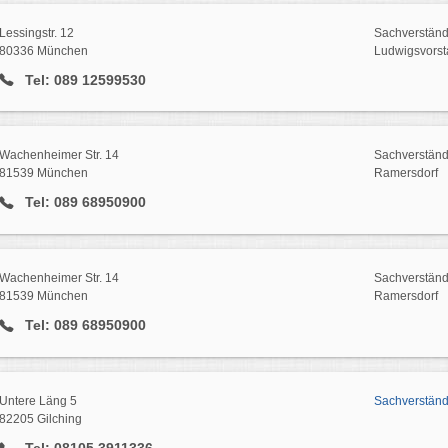
Lessingstr. 12
Sachverstän
80336 München
Ludwigsvorst
Tel: 089 12599530
Wachenheimer Str. 14
Sachverstän
81539 München
Ramersdorf
Tel: 089 68950900
Wachenheimer Str. 14
Sachverstän
81539 München
Ramersdorf
Tel: 089 68950900
Untere Läng 5
Sachverständ
82205 Gilching