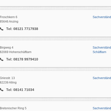
Froschkern 6
Sachverstän
85646 Anzing
Tel: 08121 7717938
Birgweg 4
Sachverstän
82069 Hohenschäftlarn
Schäftlarn
Tel: 08178 9979410
Griesstr. 13
Sachverständ
82239 Alling
Tel: 08141 71034
Bretonischer Ring 5
Sachverstän