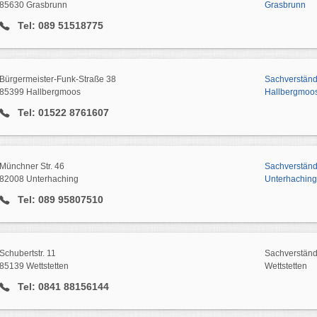
85630 Grasbrunn
Grasbrunn
Tel: 089 51518775
Bürgermeister-Funk-Straße 38
Sachverstän
85399 Hallbergmoos
Hallbergmoo
Tel: 01522 8761607
Münchner Str. 46
Sachverstän
82008 Unterhaching
Unterhaching
Tel: 089 95807510
Schubertstr. 11
Sachverstän
85139 Wettstetten
Wettstetten
Tel: 0841 88156144