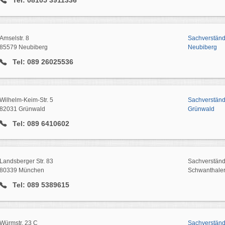
Tel: 08105 3911336
Amselstr. 8
Sachverstän
85579 Neubiberg
Neubiberg
Tel: 089 26025536
Wilhelm-Keim-Str. 5
Sachverstän
82031 Grünwald
Grünwald
Tel: 089 6410602
Landsberger Str. 83
Sachverstän
80339 München
Schwanthale
Tel: 089 5389615
Würmstr. 23 C
Sachverstän