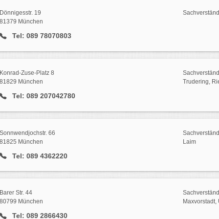
Dönnigesstr. 19
Sachverstän
81379 München
Tel: 089 78070803
Konrad-Zuse-Platz 8
Sachverstän
81829 München
Trudering, R
Tel: 089 207042780
Sonnwendjochstr. 66
Sachverstän
81825 München
Laim
Tel: 089 4362220
Barer Str. 44
Sachverstän
80799 München
Maxvorstadt, 
Tel: 089 2866430