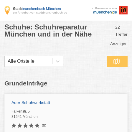
in Konzession von
Stadt
branchenbuch München
ein Angebot von stadtbranchenbuch.de
Schuhe: Schuhreparatur
22
München und in der Nähe
Treffer
Anzeigen
Alle Ortsteile
Grundeinträge
Auer Schuhwerkstatt
Falkenstr. 5
81541 München
(0)