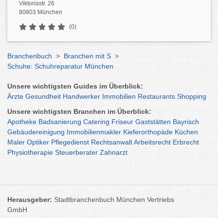
Viktoriastr. 26
80803 München
(0)
Branchenbuch
>
Branchen mit S
>
Schuhe: Schuhreparatur München
Unsere wichtigsten Guides im Überblick:
Ärzte
Gesundheit
Handwerker
Immobilien
Restaurants
Shopping
Unsere wichtigsten Branchen im Überblick:
Apotheke
Badsanierung
Catering
Friseur
Gaststätten
Bayrisch
Gebäudereinigung
Immobilienmakler
Kieferorthopäde
Küchen
Maler
Optiker
Pflegedienst
Rechtsanwalt
Arbeitsrecht
Erbrecht
Physiotherapie
Steuerberater
Zahnarzt
Herausgeber:
Stadtbranchenbuch München Vertriebs
GmbH