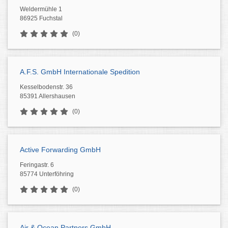
Weldermühle 1
86925 Fuchstal
(0)
A.F.S. GmbH Internationale Spedition
Kesselbodenstr. 36
85391 Allershausen
(0)
Active Forwarding GmbH
Feringastr. 6
85774 Unterföhring
(0)
Air & Ocean Partners GmbH