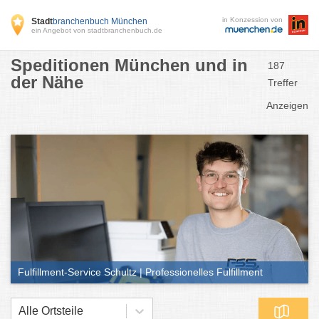
in Konzession von
Stadt
branchenbuch München
ein Angebot von stadtbranchenbuch.de
Speditionen München und in
187
der Nähe
Treffer
Anzeigen
Fulfillment-Service Schultz | Professionelles Fulfillment
Alle Ortsteile