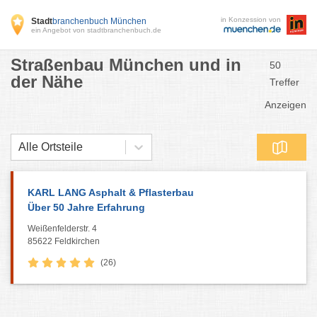
in Konzession von
Stadt
branchenbuch München
ein Angebot von stadtbranchenbuch.de
Straßenbau München und in
50
der Nähe
Treffer
Anzeigen
Alle Ortsteile
KARL LANG Asphalt & Pflasterbau
Über 50 Jahre Erfahrung
Weißenfelderstr. 4
85622 Feldkirchen
(26)