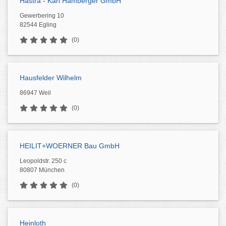
Hastra - Karl Hamberger GmbH
Gewerbering 10
82544 Egling
(0)
Hausfelder Wilhelm
86947 Weil
(0)
HEILIT+WOERNER Bau GmbH
Leopoldstr. 250 c
80807 München
(0)
Heinloth