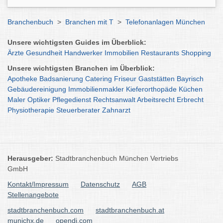
Branchenbuch
>
Branchen mit T
>
Telefonanlagen München
Unsere wichtigsten Guides im Überblick:
Ärzte
Gesundheit
Handwerker
Immobilien
Restaurants
Shopping
Unsere wichtigsten Branchen im Überblick:
Apotheke
Badsanierung
Catering
Friseur
Gaststätten
Bayrisch
Gebäudereinigung
Immobilienmakler
Kieferorthopäde
Küchen
Maler
Optiker
Pflegedienst
Rechtsanwalt
Arbeitsrecht
Erbrecht
Physiotherapie
Steuerberater
Zahnarzt
Herausgeber:
Stadtbranchenbuch München Vertriebs
GmbH
Kontakt/Impressum
Datenschutz
AGB
Stellenangebote
stadtbranchenbuch.com
stadtbranchenbuch.at
munichx.de
opendi.com