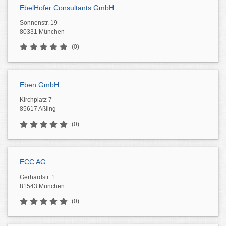
EbelHofer Consultants GmbH
Sonnenstr. 19
80331 München
(0)
Eben GmbH
Kirchplatz 7
85617 Aßling
(0)
ECC AG
Gerhardstr. 1
81543 München
(0)