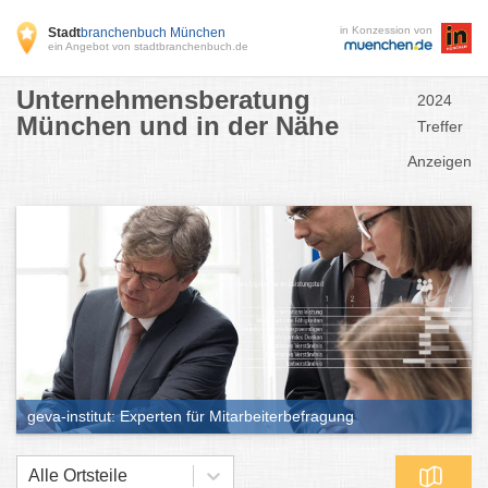
in Konzession von
Stadt
branchenbuch München
ein Angebot von stadtbranchenbuch.de
Unternehmensberatung
2024
München und in der Nähe
Treffer
Anzeigen
geva-institut: Experten für Mitarbeiterbefragung
Alle Ortsteile