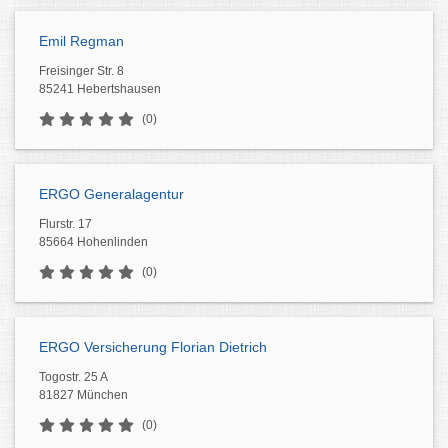
Emil Regman
Freisinger Str. 8
85241 Hebertshausen
(0)
ERGO Generalagentur
Flurstr. 17
85664 Hohenlinden
(0)
ERGO Versicherung Florian Dietrich
Togostr. 25 A
81827 München
(0)