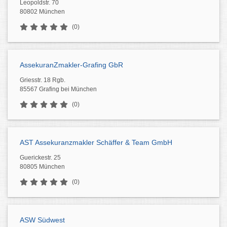
Leopoldstr. 70
80802 München
(0)
AssekuranZmakler-Grafing GbR
Griesstr. 18 Rgb.
85567 Grafing bei München
(0)
AST Assekuranzmakler Schäffer & Team GmbH
Guerickestr. 25
80805 München
(0)
ASW Südwest