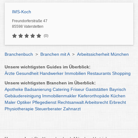
IMS-Koch
Freundorferstraße 47
85598 Vaterstetten
(0)
Branchenbuch
>
Branchen mit A
>
Arbeitssicherheit München
Unsere wichtigsten Guides im Überblick:
Ärzte
Gesundheit
Handwerker
Immobilien
Restaurants
Shopping
Unsere wichtigsten Branchen im Überblick:
Apotheke
Badsanierung
Catering
Friseur
Gaststätten
Bayrisch
Gebäudereinigung
Immobilienmakler
Kieferorthopäde
Küchen
Maler
Optiker
Pflegedienst
Rechtsanwalt
Arbeitsrecht
Erbrecht
Physiotherapie
Steuerberater
Zahnarzt