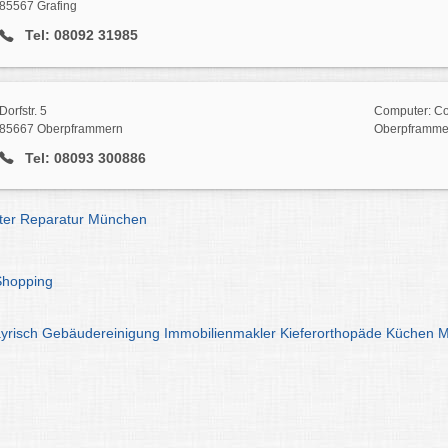
85567 Grafing
Tel: 08092 31985
Dorfstr. 5
Computer: Co
85667 Oberpframmern
Oberpframme
Tel: 08093 300886
er Reparatur München
Shopping
yrisch
Gebäudereinigung
Immobilienmakler
Kieferorthopäde
Küchen
M