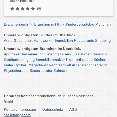
85658 Egmating
(0)
Branchenbuch
>
Branchen mit K
>
Kindergeburtstag München
Unsere wichtigsten Guides im Überblick:
Ärzte
Gesundheit
Handwerker
Immobilien
Restaurants
Shopping
Unsere wichtigsten Branchen im Überblick:
Apotheke
Badsanierung
Catering
Friseur
Gaststätten
Bayrisch
Gebäudereinigung
Immobilienmakler
Kieferorthopäde
Küchen
Maler
Optiker
Pflegedienst
Rechtsanwalt
Arbeitsrecht
Erbrecht
Physiotherapie
Steuerberater
Zahnarzt
Herausgeber:
Stadtbranchenbuch München Vertriebs
GmbH
Kontakt/Impressum
Datenschutz
AGB
Stellenangebote