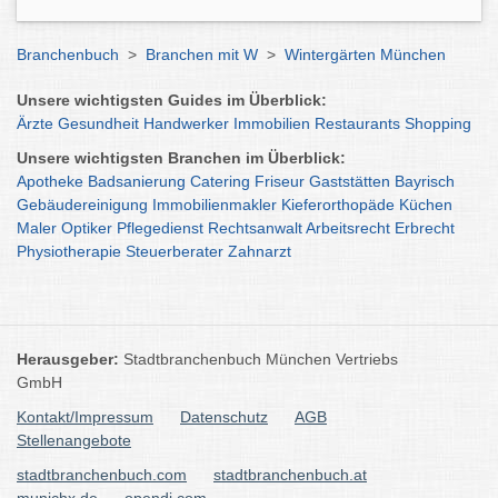
Branchenbuch
>
Branchen mit W
>
Wintergärten München
Unsere wichtigsten Guides im Überblick:
Ärzte
Gesundheit
Handwerker
Immobilien
Restaurants
Shopping
Unsere wichtigsten Branchen im Überblick:
Apotheke
Badsanierung
Catering
Friseur
Gaststätten
Bayrisch
Gebäudereinigung
Immobilienmakler
Kieferorthopäde
Küchen
Maler
Optiker
Pflegedienst
Rechtsanwalt
Arbeitsrecht
Erbrecht
Physiotherapie
Steuerberater
Zahnarzt
Herausgeber:
Stadtbranchenbuch München Vertriebs
GmbH
Kontakt/Impressum
Datenschutz
AGB
Stellenangebote
stadtbranchenbuch.com
stadtbranchenbuch.at