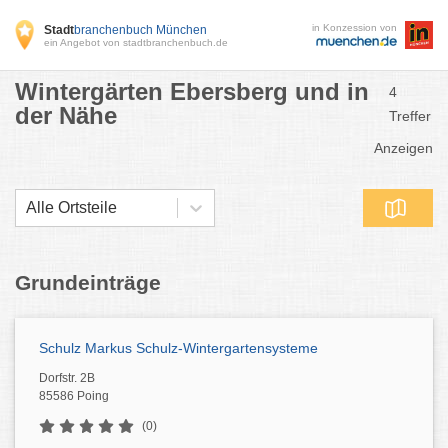
in Konzession von
Stadt
branchenbuch München
ein Angebot von stadtbranchenbuch.de
Wintergärten Ebersberg und in
4
der Nähe
Treffer
Anzeigen
Alle Ortsteile
Grundeinträge
Schulz Markus Schulz-Wintergartensysteme
Dorfstr. 2B
85586 Poing
(0)