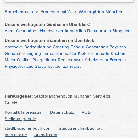
Branchenbuch
>
Branchen mit W
>
Wintergärten München
Unsere wichtigsten Guides im Überblick:
Ärzte
Gesundheit
Handwerker
Immobilien
Restaurants
Shopping
Unsere wichtigsten Branchen im Überblick:
Apotheke
Badsanierung
Catering
Friseur
Gaststätten
Bayrisch
Gebäudereinigung
Immobilienmakler
Kieferorthopäde
Küchen
Maler
Optiker
Pflegedienst
Rechtsanwalt
Arbeitsrecht
Erbrecht
Physiotherapie
Steuerberater
Zahnarzt
Herausgeber:
Stadtbranchenbuch München Vertriebs
GmbH
Kontakt/Impressum
Datenschutz
AGB
Stellenangebote
stadtbranchenbuch.com
stadtbranchenbuch.at
munichx.de
opendi.com