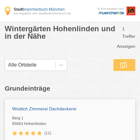
in Konzession von
Stadt
branchenbuch München
ein Angebot von stadtbranchenbuch.de
Wintergärten Hohenlinden und
1
in der Nähe
Treffer
Anzeigen
Alle Ortsteile
Grundeinträge
Woidich Zimmerei Dachdeckerei
Berg 1
85664 Hohenlinden
(11)