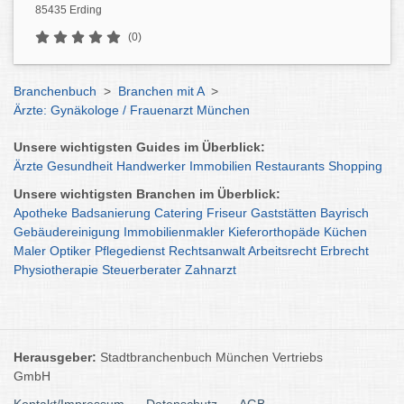
85435 Erding
(0)
Branchenbuch
>
Branchen mit A
>
Ärzte: Gynäkologe / Frauenarzt München
Unsere wichtigsten Guides im Überblick:
Ärzte
Gesundheit
Handwerker
Immobilien
Restaurants
Shopping
Unsere wichtigsten Branchen im Überblick:
Apotheke
Badsanierung
Catering
Friseur
Gaststätten
Bayrisch
Gebäudereinigung
Immobilienmakler
Kieferorthopäde
Küchen
Maler
Optiker
Pflegedienst
Rechtsanwalt
Arbeitsrecht
Erbrecht
Physiotherapie
Steuerberater
Zahnarzt
Herausgeber:
Stadtbranchenbuch München Vertriebs
GmbH