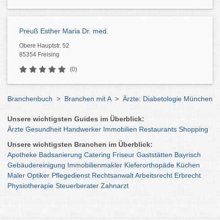
Preuß Esther Maria Dr. med.
Obere Hauptstr. 52
85354 Freising
(0)
Branchenbuch
>
Branchen mit A
>
Ärzte: Diabetologie München
Unsere wichtigsten Guides im Überblick:
Ärzte
Gesundheit
Handwerker
Immobilien
Restaurants
Shopping
Unsere wichtigsten Branchen im Überblick:
Apotheke
Badsanierung
Catering
Friseur
Gaststätten
Bayrisch
Gebäudereinigung
Immobilienmakler
Kieferorthopäde
Küchen
Maler
Optiker
Pflegedienst
Rechtsanwalt
Arbeitsrecht
Erbrecht
Physiotherapie
Steuerberater
Zahnarzt