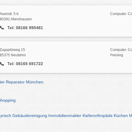
Auenstr. 5 b
Computer: Co
85391 Allershausen
Tel: 08166 995481
Zugspitzweg 15
Computer: Co
85375 Neufahrn
Freising
Tel: 08165 691722
er Reparatur München
Shopping
yrisch
Gebäudereinigung
Immobilienmakler
Kieferorthopäde
Küchen
M