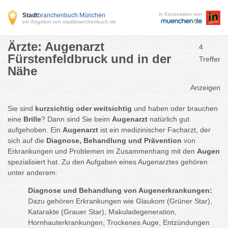
in Konzession von
Stadt
branchenbuch München
ein Angebot von stadtbranchenbuch.de
Ärzte: Augenarzt
4
Fürstenfeldbruck und in der
Treffer
Nähe
Anzeigen
Sie sind
kurzsichtig oder weitsichtig
und haben oder brauchen
eine
Brille
? Dann sind Sie beim
Augenarzt
natürlich gut
aufgehoben. Ein
Augenarzt
ist ein medizinischer Facharzt, der
sich auf die
Diagnose, Behandlung und Prävention
von
Erkrankungen und Problemen im Zusammenhang mit den
Augen
spezialisiert hat. Zu den Aufgaben eines Augenarztes gehören
unter anderem:
Diagnose und Behandlung von Augenerkrankungen:
Dazu gehören Erkrankungen wie Glaukom (Grüner Star),
Katarakte (Grauer Star), Makuladegeneration,
Hornhauterkrankungen, Trockenes Auge, Entzündungen