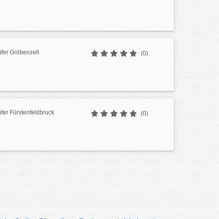
üfer Gröbenzell
(0)
üfer Fürstenfeldbruck
(0)