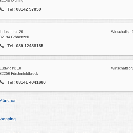
82140 Olching
Tel: 08142 57850
Industriestr. 29
Wirtschaftspr
82194 Gröbenzell
Tel: 089 12488185
Ludwigstr. 18
Wirtschaftspr
82256 Fürstenfeldbruck
Tel: 08141 4041680
r München
Shopping