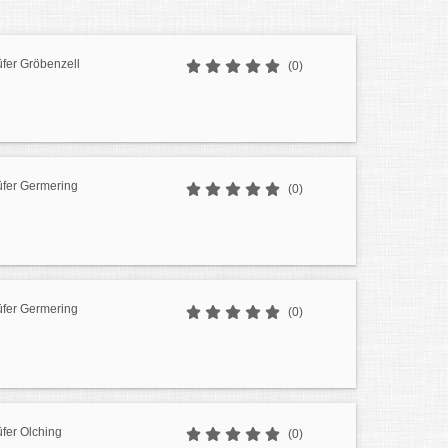
üfer Gröbenzell
(0)
üfer Germering
(0)
üfer Germering
(0)
üfer Olching
(0)