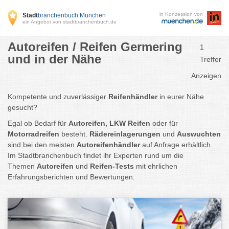
in Konzession von
Stadt
branchenbuch München
ein Angebot von stadtbranchenbuch.de
Autoreifen / Reifen Germering
1
und in der Nähe
Treffer
Anzeigen
Kompetente und zuverlässiger
Reifenhändler
in eurer Nähe
gesucht?
Egal ob Bedarf für
Autoreifen, LKW Reifen
oder für
Motorradreifen
besteht.
Rädereinlagerungen
und
Auswuchten
sind bei den meisten
Autoreifenhändler
auf Anfrage erhältlich.
Im Stadtbranchenbuch findet ihr Experten rund um die
Themen
Autoreifen
und
Reifen-Tests
mit ehrlichen
Erfahrungsberichten und Bewertungen.