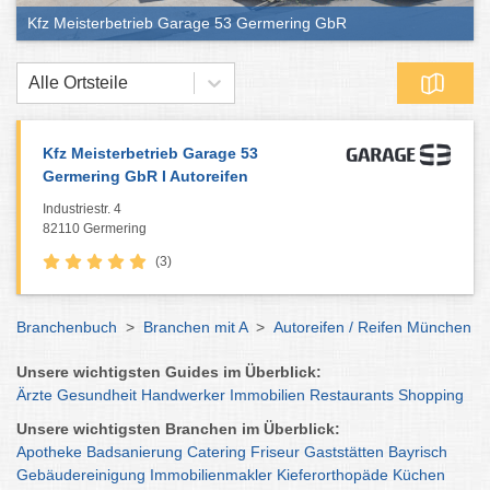
Kfz Meisterbetrieb Garage 53 Germering GbR
Alle Ortsteile
Kfz Meisterbetrieb Garage 53
Germering GbR I Autoreifen
Industriestr. 4
82110 Germering
(3)
Branchenbuch
>
Branchen mit A
>
Autoreifen / Reifen München
Unsere wichtigsten Guides im Überblick:
Ärzte
Gesundheit
Handwerker
Immobilien
Restaurants
Shopping
Unsere wichtigsten Branchen im Überblick:
Apotheke
Badsanierung
Catering
Friseur
Gaststätten
Bayrisch
Gebäudereinigung
Immobilienmakler
Kieferorthopäde
Küchen