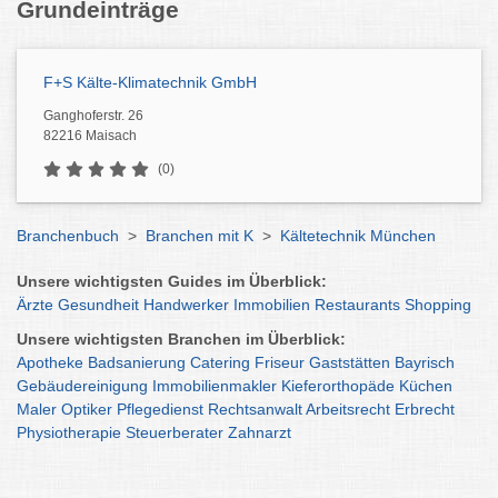
Grundeinträge
F+S Kälte-Klimatechnik GmbH
Ganghoferstr. 26
82216 Maisach
(0)
Branchenbuch
>
Branchen mit K
>
Kältetechnik München
Unsere wichtigsten Guides im Überblick:
Ärzte
Gesundheit
Handwerker
Immobilien
Restaurants
Shopping
Unsere wichtigsten Branchen im Überblick:
Apotheke
Badsanierung
Catering
Friseur
Gaststätten
Bayrisch
Gebäudereinigung
Immobilienmakler
Kieferorthopäde
Küchen
Maler
Optiker
Pflegedienst
Rechtsanwalt
Arbeitsrecht
Erbrecht
Physiotherapie
Steuerberater
Zahnarzt