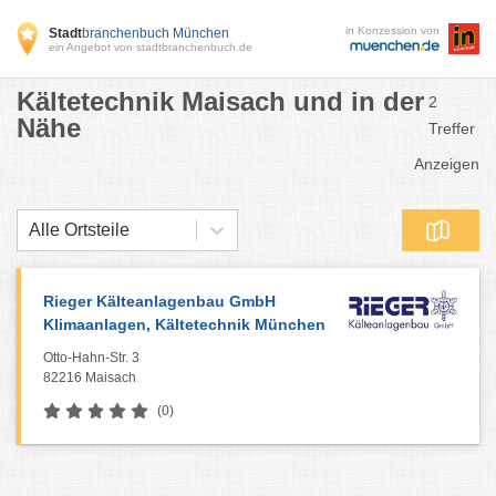
in Konzession von
Stadt
branchenbuch München
ein Angebot von stadtbranchenbuch.de
Kältetechnik Maisach und in der
2
Nähe
Treffer
Anzeigen
Alle Ortsteile
Rieger Kälteanlagenbau GmbH
Klimaanlagen, Kältetechnik München
Otto-Hahn-Str. 3
82216 Maisach
(0)