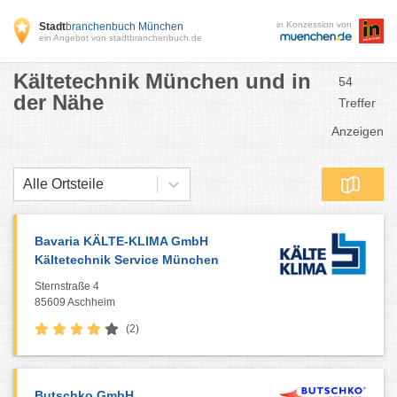
in Konzession von
Stadt
branchenbuch München
ein Angebot von stadtbranchenbuch.de
Kältetechnik München und in
54
der Nähe
Treffer
Anzeigen
Alle Ortsteile
Bavaria KÄLTE-KLIMA GmbH
Kältetechnik Service München
Sternstraße 4
85609 Aschheim
(2)
Butschko GmbH