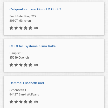
Caliqua-Bormann GmbH & Co.KG
Frankfurter Ring 222
80807 München
(0)
COOLtec Systems Klima Kälte
Hauptstr. 3
85649 Otterloh
(0)
Demmel Elisabeth und
Schönfleck 1
84427 Sankt Wolfgang
(0)