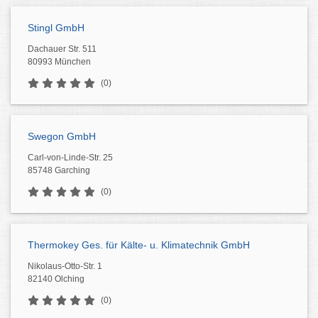
Stingl GmbH
Dachauer Str. 511
80993 München
(0)
Swegon GmbH
Carl-von-Linde-Str. 25
85748 Garching
(0)
Thermokey Ges. für Kälte- u. Klimatechnik GmbH
Nikolaus-Otto-Str. 1
82140 Olching
(0)