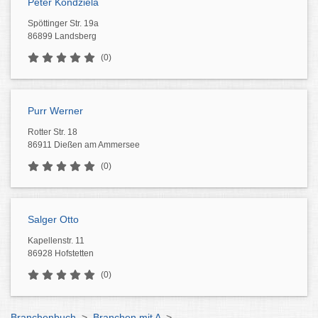
Peter Kondziela
Spöttinger Str. 19a
86899 Landsberg
(0)
Purr Werner
Rotter Str. 18
86911 Dießen am Ammersee
(0)
Salger Otto
Kapellenstr. 11
86928 Hofstetten
(0)
Branchenbuch
>
Branchen mit A
>