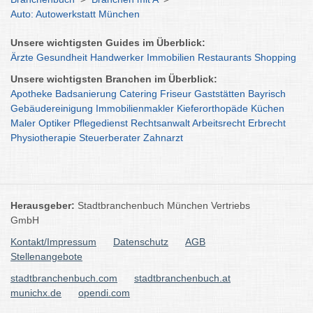
Auto: Autowerkstatt München
Unsere wichtigsten Guides im Überblick:
Ärzte
Gesundheit
Handwerker
Immobilien
Restaurants
Shopping
Unsere wichtigsten Branchen im Überblick:
Apotheke
Badsanierung
Catering
Friseur
Gaststätten
Bayrisch
Gebäudereinigung
Immobilienmakler
Kieferorthopäde
Küchen
Maler
Optiker
Pflegedienst
Rechtsanwalt
Arbeitsrecht
Erbrecht
Physiotherapie
Steuerberater
Zahnarzt
Herausgeber:
Stadtbranchenbuch München Vertriebs
GmbH
Kontakt/Impressum
Datenschutz
AGB
Stellenangebote
stadtbranchenbuch.com
stadtbranchenbuch.at
munichx.de
opendi.com